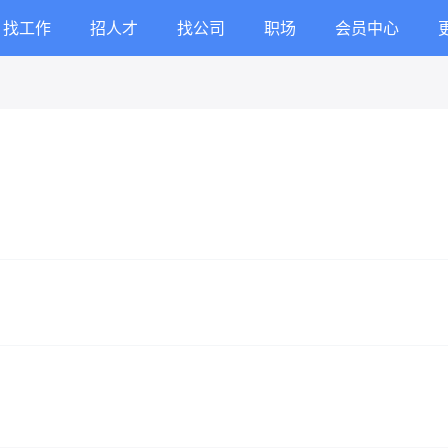
找工作
招人才
找公司
职场
会员中心