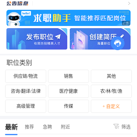
职位类别
供应链/物流
销售
其他
咨询/翻译/法律
医疗健康
农/林/牧/渔
高级管理
传媒
+ 自定义
最新
推荐
急聘
附近
筛选