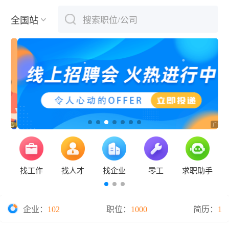
全国站
搜索职位/公司
下拉刷新
找工作
找人才
找企业
零工
求职助手
企业：
102
职位：
1000
简历：
1