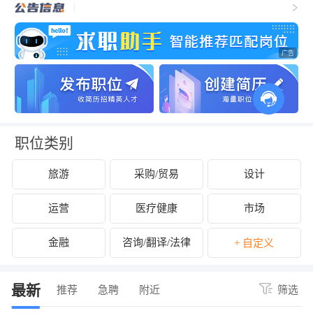
职位类别
旅游
采购/贸易
设计
运营
医疗健康
市场
金融
咨询/翻译/法律
+ 自定义
最新
推荐
急聘
附近
筛选