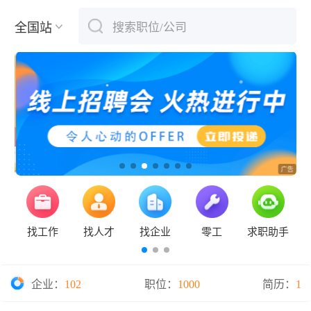
全国站
搜索职位/公司
下拉刷新
找工作
找人才
找企业
零工
求职助手
企业：
102
职位：
1000
简历：
1