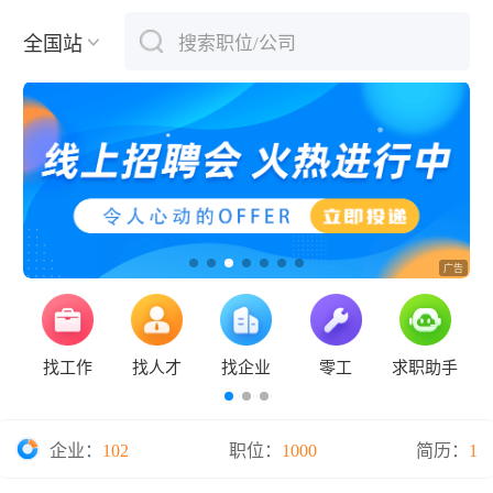
全国站
搜索职位/公司
下拉刷新
找工作
找人才
找企业
零工
求职助手
企业：
102
职位：
1000
简历：
1