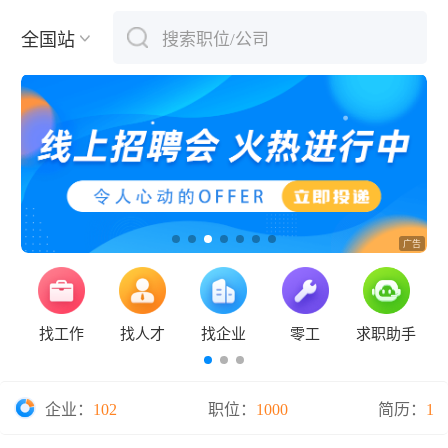
全国站
搜索职位/公司
下拉刷新
找工作
找人才
找企业
零工
求职助手
企业：
102
职位：
1000
简历：
1