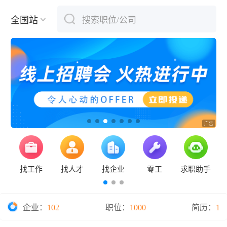
全国站
搜索职位/公司
下拉刷新
找工作
找人才
找企业
零工
求职助手
企业：
102
职位：
1000
简历：
1